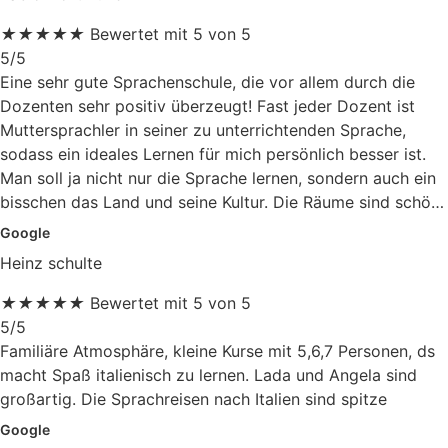
★
★
★
★
★
Bewertet mit 5 von 5
5/5
Eine sehr gute Sprachenschule, die vor allem durch die
Dozenten sehr positiv überzeugt! Fast jeder Dozent ist
Muttersprachler in seiner zu unterrichtenden Sprache,
sodass ein ideales Lernen für mich persönlich besser ist.
Man soll ja nicht nur die Sprache lernen, sondern auch ein
bisschen das Land und seine Kultur. Die Räume sind schön
gestaltet und auch multimedial vernetzt durch Fernseher,
Google
Streaming und selbst eine Teilnahme am Kurs via Skype ist
Heinz schulte
möglich, sehr gut wenn man mal unterwegs ist und nichts
verpassen möchte. Zudem gibt es immer gratis Wasser
★
★
★
★
★
Bewertet mit 5 von 5
und kleine Knabbereien zum Kurs, auch Kaffee,
5/5
Cappuccino und Tee sind möglich. Guter Servicegedanke!
Familiäre Atmosphäre, kleine Kurse mit 5,6,7 Personen, ds
macht Spaß italienisch zu lernen. Lada und Angela sind
großartig. Die Sprachreisen nach Italien sind spitze
Google